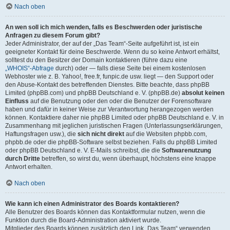
Nach oben
An wen soll ich mich wenden, falls es Beschwerden oder juristische
Anfragen zu diesem Forum gibt?
Jeder Administrator, der auf der „Das Team“-Seite aufgeführt ist, ist ein
geeigneter Kontakt für deine Beschwerde. Wenn du so keine Antwort erhältst,
solltest du den Besitzer der Domain kontaktieren (führe dazu eine
„WHOIS“-Abfrage
durch) oder — falls diese Seite bei einem kostenlosen
Webhoster wie z. B. Yahoo!, free.fr, funpic.de usw. liegt — den Support oder
den Abuse-Kontakt des betreffenden Dienstes. Bitte beachte, dass phpBB
Limited (phpBB.com) und phpBB Deutschland e. V. (phpBB.de)
absolut keinen
Einfluss
auf die Benutzung oder den oder die Benutzer der Forensoftware
haben und dafür in keiner Weise zur Verantwortung herangezogen werden
können. Kontaktiere daher nie phpBB Limited oder phpBB Deutschland e. V. in
Zusammenhang mit jeglichen juristischen Fragen (Unterlassungserklärungen,
Haftungsfragen usw.), die
sich nicht direkt
auf die Websiten phpbb.com,
phpbb.de oder die phpBB-Software selbst beziehen. Falls du phpBB Limited
oder phpBB Deutschland e. V. E-Mails schreibst, die die
Softwarenutzung
durch Dritte
betreffen, so wirst du, wenn überhaupt, höchstens eine knappe
Antwort erhalten.
Nach oben
Wie kann ich einen Administrator des Boards kontaktieren?
Alle Benutzer des Boards können das Kontaktformular nutzen, wenn die
Funktion durch die Board-Administration aktiviert wurde.
Mitglieder des Boards können zusätzlich den Link „Das Team“ verwenden.