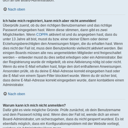
dich an die Board-Administration.
Nach oben
Ich habe mich registriert, kann mich aber nicht anmelden!
Überprüfe zuerst, ob du den richtigen Benutzernamen und das richtige
Passwort eingegeben hast. Wenn diese stimmen, dann gibt es zwei
Möglichkeiten. Wenn
COPPA
aktiviert ist und du angegeben hast, dass du
unter 13 Jahre alt bist, musst du bzw. einer deiner Eltern oder deiner
Erziehungsberechtigten den Anweisungen folgen, die du erhalten hast. Wenn
dies nicht der Fall ist, muss dein Benutzerkonto vielleicht aktiviert werden. Bei
einigen Boards müssen alle neu angemeldeten Mitglieder erst freigeschaltet
werden – entweder musst du dies selbst erledigen oder ein Administrator. Bei
der Registrierung wurde dir mitgeteilt, ob eine Aktivierung nötig ist oder nicht.
Wenn du eine E-Mail erhalten hast, folge den dort enthaltenen Anweisungen.
Ansonsten prüfe, ob du deine E-Mail-Adresse korrekt eingegeben hast oder
die E-Mail von einem Spam-Filter blockiert wurde. Wenn du dir sicher bist,
dass deine E-Mail-Adresse korrekt eingegeben wurde, dann kontaktiere einen
Administrator.
Nach oben
Warum kann ich mich nicht anmelden?
Dafür gibt es viele mögliche Gründe. Prüfe zunächst, ob dein Benutzername
und dein Passwort richtig sind. Wenn dies der Fall ist, wende dich an einen
Board-Administrator, um sicherzugehen, dass du nicht gesperrt wurdest. Es ist
ebenfalls möglich, dass ein Konfigurationsproblem mit der Website vorliegt,