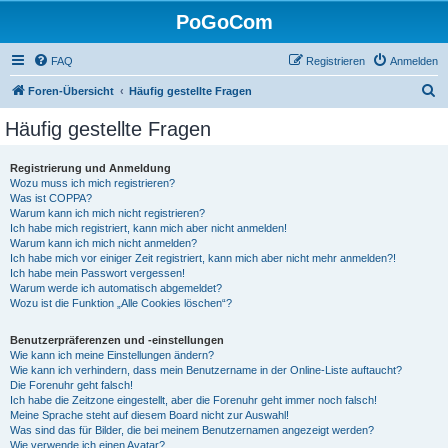
PoGoCom
FAQ
Registrieren
Anmelden
S
Foren-Übersicht
Häufig gestellte Fragen
u
Häufig gestellte Fragen
c
h
Registrierung und Anmeldung
Wozu muss ich mich registrieren?
e
Was ist COPPA?
Warum kann ich mich nicht registrieren?
Ich habe mich registriert, kann mich aber nicht anmelden!
Warum kann ich mich nicht anmelden?
Ich habe mich vor einiger Zeit registriert, kann mich aber nicht mehr anmelden?!
Ich habe mein Passwort vergessen!
Warum werde ich automatisch abgemeldet?
Wozu ist die Funktion „Alle Cookies löschen“?
Benutzerpräferenzen und -einstellungen
Wie kann ich meine Einstellungen ändern?
Wie kann ich verhindern, dass mein Benutzername in der Online-Liste auftaucht?
Die Forenuhr geht falsch!
Ich habe die Zeitzone eingestellt, aber die Forenuhr geht immer noch falsch!
Meine Sprache steht auf diesem Board nicht zur Auswahl!
Was sind das für Bilder, die bei meinem Benutzernamen angezeigt werden?
Wie verwende ich einen Avatar?