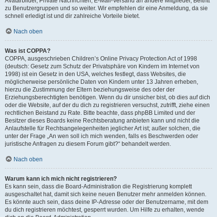
Avatarbilder, Private Nachrichten, E-Mail-Versand an andere Mitglieder, Beitritt
zu Benutzergruppen und so weiter. Wir empfehlen dir eine Anmeldung, da sie
schnell erledigt ist und dir zahlreiche Vorteile bietet.
Nach oben
Was ist COPPA?
COPPA, ausgeschrieben Children’s Online Privacy Protection Act of 1998
(deutsch: Gesetz zum Schutz der Privatsphäre von Kindern im Internet von
1998) ist ein Gesetz in den USA, welches festlegt, dass Websites, die
möglicherweise persönliche Daten von Kindern unter 13 Jahren erheben,
hierzu die Zustimmung der Eltern beziehungsweise des oder der
Erziehungsberechtigten benötigen. Wenn du dir unsicher bist, ob dies auf dich
oder die Website, auf der du dich zu registrieren versuchst, zutrifft, ziehe einen
rechtlichen Beistand zu Rate. Bitte beachte, dass phpBB Limited und der
Besitzer dieses Boards keine Rechtsberatung anbieten kann und nicht die
Anlaufstelle für Rechtsangelegenheiten jeglicher Art ist; außer solchen, die
unter der Frage „An wen soll ich mich wenden, falls es Beschwerden oder
juristische Anfragen zu diesem Forum gibt?“ behandelt werden.
Nach oben
Warum kann ich mich nicht registrieren?
Es kann sein, dass die Board-Administration die Registrierung komplett
ausgeschaltet hat, damit sich keine neuen Benutzer mehr anmelden können.
Es könnte auch sein, dass deine IP-Adresse oder der Benutzername, mit dem
du dich registrieren möchtest, gesperrt wurden. Um Hilfe zu erhalten, wende