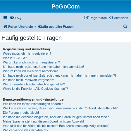
PoGoCom
FAQ
Registrieren
Anmelden
S
Foren-Übersicht
Häufig gestellte Fragen
u
Häufig gestellte Fragen
c
h
Registrierung und Anmeldung
Wozu muss ich mich registrieren?
e
Was ist COPPA?
Warum kann ich mich nicht registrieren?
Ich habe mich registriert, kann mich aber nicht anmelden!
Warum kann ich mich nicht anmelden?
Ich habe mich vor einiger Zeit registriert, kann mich aber nicht mehr anmelden?!
Ich habe mein Passwort vergessen!
Warum werde ich automatisch abgemeldet?
Wozu ist die Funktion „Alle Cookies löschen“?
Benutzerpräferenzen und -einstellungen
Wie kann ich meine Einstellungen ändern?
Wie kann ich verhindern, dass mein Benutzername in der Online-Liste auftaucht?
Die Forenuhr geht falsch!
Ich habe die Zeitzone eingestellt, aber die Forenuhr geht immer noch falsch!
Meine Sprache steht auf diesem Board nicht zur Auswahl!
Was sind das für Bilder, die bei meinem Benutzernamen angezeigt werden?
Wie verwende ich einen Avatar?