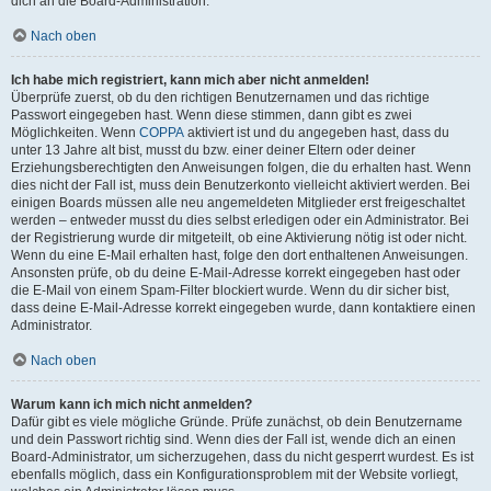
dich an die Board-Administration.
Nach oben
Ich habe mich registriert, kann mich aber nicht anmelden!
Überprüfe zuerst, ob du den richtigen Benutzernamen und das richtige
Passwort eingegeben hast. Wenn diese stimmen, dann gibt es zwei
Möglichkeiten. Wenn
COPPA
aktiviert ist und du angegeben hast, dass du
unter 13 Jahre alt bist, musst du bzw. einer deiner Eltern oder deiner
Erziehungsberechtigten den Anweisungen folgen, die du erhalten hast. Wenn
dies nicht der Fall ist, muss dein Benutzerkonto vielleicht aktiviert werden. Bei
einigen Boards müssen alle neu angemeldeten Mitglieder erst freigeschaltet
werden – entweder musst du dies selbst erledigen oder ein Administrator. Bei
der Registrierung wurde dir mitgeteilt, ob eine Aktivierung nötig ist oder nicht.
Wenn du eine E-Mail erhalten hast, folge den dort enthaltenen Anweisungen.
Ansonsten prüfe, ob du deine E-Mail-Adresse korrekt eingegeben hast oder
die E-Mail von einem Spam-Filter blockiert wurde. Wenn du dir sicher bist,
dass deine E-Mail-Adresse korrekt eingegeben wurde, dann kontaktiere einen
Administrator.
Nach oben
Warum kann ich mich nicht anmelden?
Dafür gibt es viele mögliche Gründe. Prüfe zunächst, ob dein Benutzername
und dein Passwort richtig sind. Wenn dies der Fall ist, wende dich an einen
Board-Administrator, um sicherzugehen, dass du nicht gesperrt wurdest. Es ist
ebenfalls möglich, dass ein Konfigurationsproblem mit der Website vorliegt,