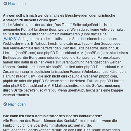
Nach oben
An wen soll ich mich wenden, falls es Beschwerden oder juristische
Anfragen zu diesem Forum gibt?
Jeder Administrator, der auf der „Das Team“-Seite aufgeführt ist, ist ein
geeigneter Kontakt für deine Beschwerde. Wenn du so keine Antwort erhältst,
solltest du den Besitzer der Domain kontaktieren (führe dazu eine
„WHOIS“-Abfrage
durch) oder — falls diese Seite bei einem kostenlosen
Webhoster wie z. B. Yahoo!, free.fr, funpic.de usw. liegt — den Support oder
den Abuse-Kontakt des betreffenden Dienstes. Bitte beachte, dass phpBB
Limited (phpBB.com) und phpBB Deutschland e. V. (phpBB.de)
absolut keinen
Einfluss
auf die Benutzung oder den oder die Benutzer der Forensoftware
haben und dafür in keiner Weise zur Verantwortung herangezogen werden
können. Kontaktiere daher nie phpBB Limited oder phpBB Deutschland e. V. in
Zusammenhang mit jeglichen juristischen Fragen (Unterlassungserklärungen,
Haftungsfragen usw.), die
sich nicht direkt
auf die Websiten phpbb.com,
phpbb.de oder die phpBB-Software selbst beziehen. Falls du phpBB Limited
oder phpBB Deutschland e. V. E-Mails schreibst, die die
Softwarenutzung
durch Dritte
betreffen, so wirst du, wenn überhaupt, höchstens eine knappe
Antwort erhalten.
Nach oben
Wie kann ich einen Administrator des Boards kontaktieren?
Alle Benutzer des Boards können das Kontaktformular nutzen, wenn die
Funktion durch die Board-Administration aktiviert wurde.
Mitglieder des Boards können zusätzlich den Link „Das Team“ verwenden.