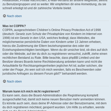
Avatarbilder, Private Nachrichten, E-Mail-Versand an andere Mitglieder, Beitritt
zu Benutzergruppen und so weiter. Wir empfehlen dir eine Anmeldung, da sie
schnell erledigt ist und dir zahlreiche Vorteile bietet.
Nach oben
Was ist COPPA?
COPPA, ausgeschrieben Children’s Online Privacy Protection Act of 1998
(deutsch: Gesetz zum Schutz der Privatsphäre von Kindern im Internet von
1998) ist ein Gesetz in den USA, welches festlegt, dass Websites, die
möglicherweise persönliche Daten von Kindern unter 13 Jahren erheben,
hierzu die Zustimmung der Eltern beziehungsweise des oder der
Erziehungsberechtigten benötigen. Wenn du dir unsicher bist, ob dies auf dich
oder die Website, auf der du dich zu registrieren versuchst, zutrifft, ziehe einen
rechtlichen Beistand zu Rate. Bitte beachte, dass phpBB Limited und der
Besitzer dieses Boards keine Rechtsberatung anbieten kann und nicht die
Anlaufstelle für Rechtsangelegenheiten jeglicher Art ist; außer solchen, die
unter der Frage „An wen soll ich mich wenden, falls es Beschwerden oder
juristische Anfragen zu diesem Forum gibt?“ behandelt werden.
Nach oben
Warum kann ich mich nicht registrieren?
Es kann sein, dass die Board-Administration die Registrierung komplett
ausgeschaltet hat, damit sich keine neuen Benutzer mehr anmelden können.
Es könnte auch sein, dass deine IP-Adresse oder der Benutzername, mit dem
du dich registrieren möchtest, gesperrt wurden. Um Hilfe zu erhalten, wende