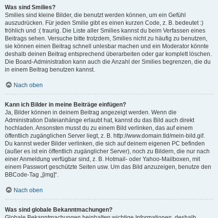
Was sind Smilies?
Smilies sind kleine Bilder, die benutzt werden können, um ein Gefühl
auszudrücken. Für jeden Smilie gibt es einen kurzen Code, z. B. bedeutet :)
fröhlich und :( traurig. Die Liste aller Smilies kannst du beim Verfassen eines
Beitrags sehen. Versuche bitte trotzdem, Smilies nicht zu häufig zu benutzen,
sie können einen Beitrag schnell unlesbar machen und ein Moderator könnte
deshalb deinen Beitrag entsprechend überarbeiten oder gar komplett löschen.
Die Board-Administration kann auch die Anzahl der Smilies begrenzen, die du
in einem Beitrag benutzen kannst.
Nach oben
Kann ich Bilder in meine Beiträge einfügen?
Ja, Bilder können in deinem Beitrag angezeigt werden. Wenn die
Administration Dateianhänge erlaubt hat, kannst du das Bild auch direkt
hochladen. Ansonsten musst du zu einem Bild verlinken, das auf einem
öffentlich zugänglichen Server liegt, z. B. http://www.domain.tld/mein-bild.gif.
Du kannst weder Bilder verlinken, die sich auf deinem eigenen PC befinden
(außer es ist ein öffentlich zugänglicher Server), noch zu Bildern, die nur nach
einer Anmeldung verfügbar sind, z. B. Hotmail- oder Yahoo-Mailboxen, mit
einem Passwort geschützte Seiten usw. Um das Bild anzuzeigen, benutze den
BBCode-Tag „[img]“.
Nach oben
Was sind globale Bekanntmachungen?
Globale Bekanntmachungen beinhalten wichtige Informationen, deshalb