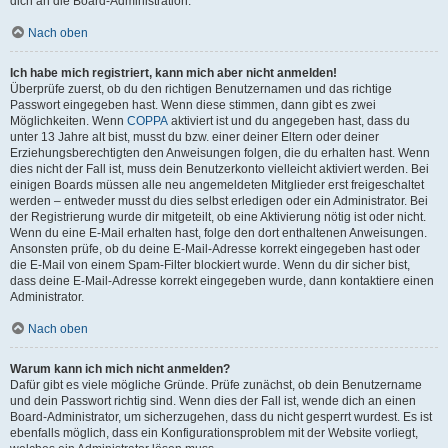
dich an die Board-Administration.
Nach oben
Ich habe mich registriert, kann mich aber nicht anmelden!
Überprüfe zuerst, ob du den richtigen Benutzernamen und das richtige
Passwort eingegeben hast. Wenn diese stimmen, dann gibt es zwei
Möglichkeiten. Wenn
COPPA
aktiviert ist und du angegeben hast, dass du
unter 13 Jahre alt bist, musst du bzw. einer deiner Eltern oder deiner
Erziehungsberechtigten den Anweisungen folgen, die du erhalten hast. Wenn
dies nicht der Fall ist, muss dein Benutzerkonto vielleicht aktiviert werden. Bei
einigen Boards müssen alle neu angemeldeten Mitglieder erst freigeschaltet
werden – entweder musst du dies selbst erledigen oder ein Administrator. Bei
der Registrierung wurde dir mitgeteilt, ob eine Aktivierung nötig ist oder nicht.
Wenn du eine E-Mail erhalten hast, folge den dort enthaltenen Anweisungen.
Ansonsten prüfe, ob du deine E-Mail-Adresse korrekt eingegeben hast oder
die E-Mail von einem Spam-Filter blockiert wurde. Wenn du dir sicher bist,
dass deine E-Mail-Adresse korrekt eingegeben wurde, dann kontaktiere einen
Administrator.
Nach oben
Warum kann ich mich nicht anmelden?
Dafür gibt es viele mögliche Gründe. Prüfe zunächst, ob dein Benutzername
und dein Passwort richtig sind. Wenn dies der Fall ist, wende dich an einen
Board-Administrator, um sicherzugehen, dass du nicht gesperrt wurdest. Es ist
ebenfalls möglich, dass ein Konfigurationsproblem mit der Website vorliegt,