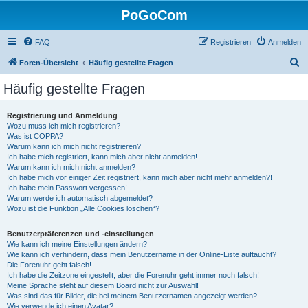
PoGoCom
FAQ
Registrieren
Anmelden
S
Foren-Übersicht
Häufig gestellte Fragen
u
Häufig gestellte Fragen
c
h
Registrierung und Anmeldung
Wozu muss ich mich registrieren?
e
Was ist COPPA?
Warum kann ich mich nicht registrieren?
Ich habe mich registriert, kann mich aber nicht anmelden!
Warum kann ich mich nicht anmelden?
Ich habe mich vor einiger Zeit registriert, kann mich aber nicht mehr anmelden?!
Ich habe mein Passwort vergessen!
Warum werde ich automatisch abgemeldet?
Wozu ist die Funktion „Alle Cookies löschen“?
Benutzerpräferenzen und -einstellungen
Wie kann ich meine Einstellungen ändern?
Wie kann ich verhindern, dass mein Benutzername in der Online-Liste auftaucht?
Die Forenuhr geht falsch!
Ich habe die Zeitzone eingestellt, aber die Forenuhr geht immer noch falsch!
Meine Sprache steht auf diesem Board nicht zur Auswahl!
Was sind das für Bilder, die bei meinem Benutzernamen angezeigt werden?
Wie verwende ich einen Avatar?