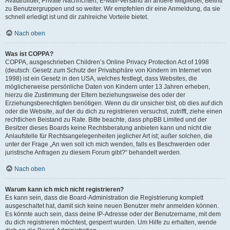
Avatarbilder, Private Nachrichten, E-Mail-Versand an andere Mitglieder, Beitritt
zu Benutzergruppen und so weiter. Wir empfehlen dir eine Anmeldung, da sie
schnell erledigt ist und dir zahlreiche Vorteile bietet.
Nach oben
Was ist COPPA?
COPPA, ausgeschrieben Children’s Online Privacy Protection Act of 1998
(deutsch: Gesetz zum Schutz der Privatsphäre von Kindern im Internet von
1998) ist ein Gesetz in den USA, welches festlegt, dass Websites, die
möglicherweise persönliche Daten von Kindern unter 13 Jahren erheben,
hierzu die Zustimmung der Eltern beziehungsweise des oder der
Erziehungsberechtigten benötigen. Wenn du dir unsicher bist, ob dies auf dich
oder die Website, auf der du dich zu registrieren versuchst, zutrifft, ziehe einen
rechtlichen Beistand zu Rate. Bitte beachte, dass phpBB Limited und der
Besitzer dieses Boards keine Rechtsberatung anbieten kann und nicht die
Anlaufstelle für Rechtsangelegenheiten jeglicher Art ist; außer solchen, die
unter der Frage „An wen soll ich mich wenden, falls es Beschwerden oder
juristische Anfragen zu diesem Forum gibt?“ behandelt werden.
Nach oben
Warum kann ich mich nicht registrieren?
Es kann sein, dass die Board-Administration die Registrierung komplett
ausgeschaltet hat, damit sich keine neuen Benutzer mehr anmelden können.
Es könnte auch sein, dass deine IP-Adresse oder der Benutzername, mit dem
du dich registrieren möchtest, gesperrt wurden. Um Hilfe zu erhalten, wende