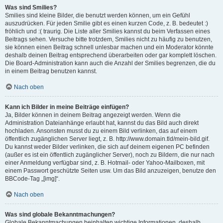
Was sind Smilies?
Smilies sind kleine Bilder, die benutzt werden können, um ein Gefühl
auszudrücken. Für jeden Smilie gibt es einen kurzen Code, z. B. bedeutet :)
fröhlich und :( traurig. Die Liste aller Smilies kannst du beim Verfassen eines
Beitrags sehen. Versuche bitte trotzdem, Smilies nicht zu häufig zu benutzen,
sie können einen Beitrag schnell unlesbar machen und ein Moderator könnte
deshalb deinen Beitrag entsprechend überarbeiten oder gar komplett löschen.
Die Board-Administration kann auch die Anzahl der Smilies begrenzen, die du
in einem Beitrag benutzen kannst.
Nach oben
Kann ich Bilder in meine Beiträge einfügen?
Ja, Bilder können in deinem Beitrag angezeigt werden. Wenn die
Administration Dateianhänge erlaubt hat, kannst du das Bild auch direkt
hochladen. Ansonsten musst du zu einem Bild verlinken, das auf einem
öffentlich zugänglichen Server liegt, z. B. http://www.domain.tld/mein-bild.gif.
Du kannst weder Bilder verlinken, die sich auf deinem eigenen PC befinden
(außer es ist ein öffentlich zugänglicher Server), noch zu Bildern, die nur nach
einer Anmeldung verfügbar sind, z. B. Hotmail- oder Yahoo-Mailboxen, mit
einem Passwort geschützte Seiten usw. Um das Bild anzuzeigen, benutze den
BBCode-Tag „[img]“.
Nach oben
Was sind globale Bekanntmachungen?
Globale Bekanntmachungen beinhalten wichtige Informationen, deshalb