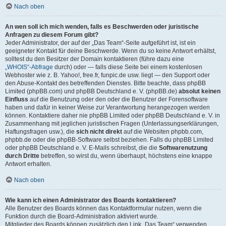
Nach oben
An wen soll ich mich wenden, falls es Beschwerden oder juristische
Anfragen zu diesem Forum gibt?
Jeder Administrator, der auf der „Das Team“-Seite aufgeführt ist, ist ein
geeigneter Kontakt für deine Beschwerde. Wenn du so keine Antwort erhältst,
solltest du den Besitzer der Domain kontaktieren (führe dazu eine
„WHOIS“-Abfrage
durch) oder — falls diese Seite bei einem kostenlosen
Webhoster wie z. B. Yahoo!, free.fr, funpic.de usw. liegt — den Support oder
den Abuse-Kontakt des betreffenden Dienstes. Bitte beachte, dass phpBB
Limited (phpBB.com) und phpBB Deutschland e. V. (phpBB.de)
absolut keinen
Einfluss
auf die Benutzung oder den oder die Benutzer der Forensoftware
haben und dafür in keiner Weise zur Verantwortung herangezogen werden
können. Kontaktiere daher nie phpBB Limited oder phpBB Deutschland e. V. in
Zusammenhang mit jeglichen juristischen Fragen (Unterlassungserklärungen,
Haftungsfragen usw.), die
sich nicht direkt
auf die Websiten phpbb.com,
phpbb.de oder die phpBB-Software selbst beziehen. Falls du phpBB Limited
oder phpBB Deutschland e. V. E-Mails schreibst, die die
Softwarenutzung
durch Dritte
betreffen, so wirst du, wenn überhaupt, höchstens eine knappe
Antwort erhalten.
Nach oben
Wie kann ich einen Administrator des Boards kontaktieren?
Alle Benutzer des Boards können das Kontaktformular nutzen, wenn die
Funktion durch die Board-Administration aktiviert wurde.
Mitglieder des Boards können zusätzlich den Link „Das Team“ verwenden.