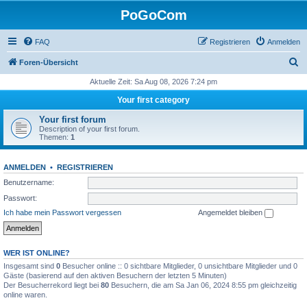
PoGoCom
FAQ
Registrieren
Anmelden
S
Foren-Übersicht
u
Aktuelle Zeit: Sa Aug 08, 2026 7:24 pm
c
Your first category
h
Your first forum
e
Description of your first forum.
Themen:
1
ANMELDEN
•
REGISTRIEREN
Benutzername:
Passwort:
Ich habe mein Passwort vergessen
Angemeldet bleiben
WER IST ONLINE?
Insgesamt sind
0
Besucher online :: 0 sichtbare Mitglieder, 0 unsichtbare Mitglieder und 0
Gäste (basierend auf den aktiven Besuchern der letzten 5 Minuten)
Der Besucherrekord liegt bei
80
Besuchern, die am Sa Jan 06, 2024 8:55 pm gleichzeitig
online waren.