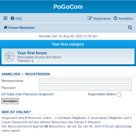
PoGoCom
FAQ
Registrieren
Anmelden
S
Foren-Übersicht
u
Aktuelle Zeit: So Aug 09, 2026 12:58 am
c
Your first category
h
Your first forum
e
Description of your first forum.
Themen:
1
ANMELDEN
•
REGISTRIEREN
Benutzername:
Passwort:
Ich habe mein Passwort vergessen
Angemeldet bleiben
WER IST ONLINE?
Insgesamt sind
0
Besucher online :: 0 sichtbare Mitglieder, 0 unsichtbare Mitglieder und 0
Gäste (basierend auf den aktiven Besuchern der letzten 5 Minuten)
Der Besucherrekord liegt bei
80
Besuchern, die am Sa Jan 06, 2024 8:55 pm gleichzeitig
online waren.