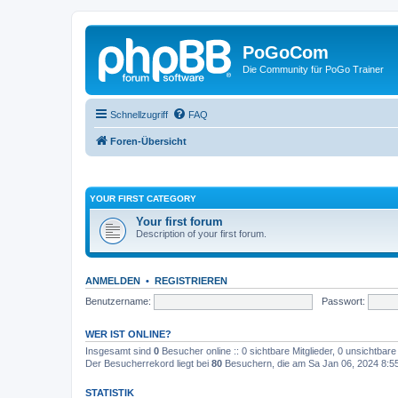
PoGoCom
Die Community für PoGo Trainer
Schnellzugriff
FAQ
Foren-Übersicht
YOUR FIRST CATEGORY
Your first forum
Description of your first forum.
ANMELDEN
•
REGISTRIEREN
Benutzername:
Passwort:
WER IST ONLINE?
Insgesamt sind
0
Besucher online :: 0 sichtbare Mitglieder, 0 unsichtbar
Der Besucherrekord liegt bei
80
Besuchern, die am Sa Jan 06, 2024 8:55 
STATISTIK