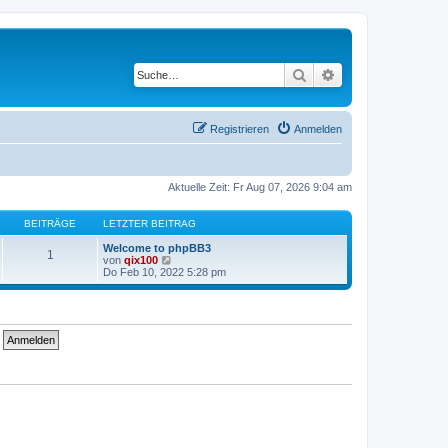
Suche
Erweiterte Suche
Registrieren
Anmelden
Aktuelle Zeit: Fr Aug 07, 2026 9:04 am
BEITRÄGE
LETZTER BEITRAG
Welcome to phpBB3
1
N
von
qix100
e
Do Feb 10, 2022 5:28 pm
u
e
s
t
e
r
B
e
i
t
r
a
g