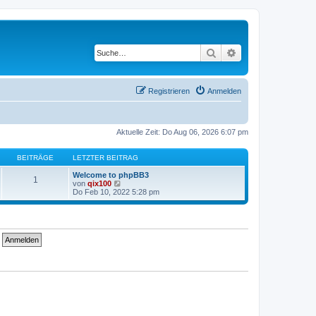
Suche
Erweiterte Suche
Registrieren
Anmelden
Aktuelle Zeit: Do Aug 06, 2026 6:07 pm
BEITRÄGE
LETZTER BEITRAG
Welcome to phpBB3
1
N
von
qix100
e
Do Feb 10, 2022 5:28 pm
u
e
s
t
e
r
B
e
i
t
r
a
g