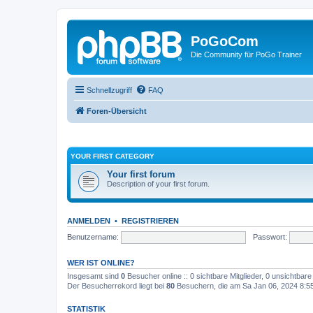
PoGoCom
Die Community für PoGo Trainer
Schnellzugriff
FAQ
Foren-Übersicht
YOUR FIRST CATEGORY
Your first forum
Description of your first forum.
ANMELDEN
•
REGISTRIEREN
Benutzername:
Passwort:
WER IST ONLINE?
Insgesamt sind
0
Besucher online :: 0 sichtbare Mitglieder, 0 unsichtbar
Der Besucherrekord liegt bei
80
Besuchern, die am Sa Jan 06, 2024 8:55 
STATISTIK