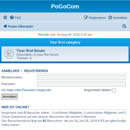
PoGoCom
FAQ
Registrieren
Anmelden
S
Foren-Übersicht
u
Aktuelle Zeit: So Aug 09, 2026 6:30 am
c
Your first category
h
Your first forum
e
Description of your first forum.
Themen:
1
ANMELDEN
•
REGISTRIEREN
Benutzername:
Passwort:
Ich habe mein Passwort vergessen
Angemeldet bleiben
WER IST ONLINE?
Insgesamt sind
0
Besucher online :: 0 sichtbare Mitglieder, 0 unsichtbare Mitglieder und 0
Gäste (basierend auf den aktiven Besuchern der letzten 5 Minuten)
Der Besucherrekord liegt bei
80
Besuchern, die am Sa Jan 06, 2024 8:55 pm gleichzeitig
online waren.