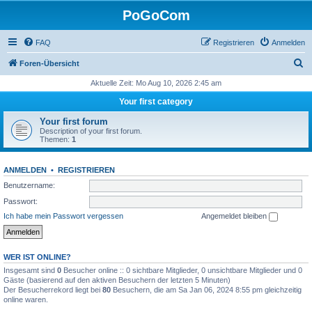
PoGoCom
FAQ
Registrieren
Anmelden
S
Foren-Übersicht
u
Aktuelle Zeit: Mo Aug 10, 2026 2:45 am
c
Your first category
h
Your first forum
e
Description of your first forum.
Themen:
1
ANMELDEN
•
REGISTRIEREN
Benutzername:
Passwort:
Ich habe mein Passwort vergessen
Angemeldet bleiben
WER IST ONLINE?
Insgesamt sind
0
Besucher online :: 0 sichtbare Mitglieder, 0 unsichtbare Mitglieder und 0
Gäste (basierend auf den aktiven Besuchern der letzten 5 Minuten)
Der Besucherrekord liegt bei
80
Besuchern, die am Sa Jan 06, 2024 8:55 pm gleichzeitig
online waren.