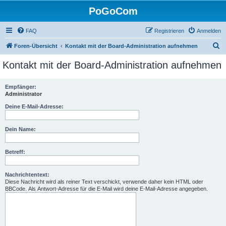
PoGoCom
FAQ
Registrieren
Anmelden
S
Foren-Übersicht
Kontakt mit der Board-Administration aufnehmen
u
Kontakt mit der Board-Administration aufnehmen
c
h
Empfänger:
Administrator
e
Deine E-Mail-Adresse:
Dein Name:
Betreff:
Nachrichtentext:
Diese Nachricht wird als reiner Text verschickt, verwende daher kein HTML oder
BBCode. Als Antwort-Adresse für die E-Mail wird deine E-Mail-Adresse angegeben.