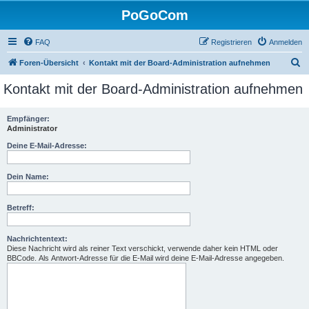
PoGoCom
FAQ
Registrieren
Anmelden
S
Foren-Übersicht
Kontakt mit der Board-Administration aufnehmen
u
Kontakt mit der Board-Administration aufnehmen
c
h
Empfänger:
Administrator
e
Deine E-Mail-Adresse:
Dein Name:
Betreff:
Nachrichtentext:
Diese Nachricht wird als reiner Text verschickt, verwende daher kein HTML oder
BBCode. Als Antwort-Adresse für die E-Mail wird deine E-Mail-Adresse angegeben.