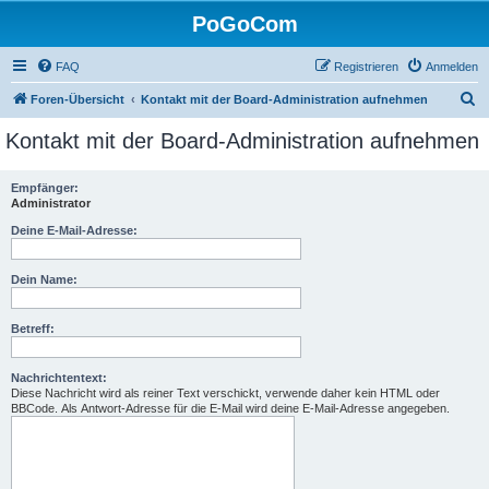
PoGoCom
FAQ
Registrieren
Anmelden
S
Foren-Übersicht
Kontakt mit der Board-Administration aufnehmen
u
Kontakt mit der Board-Administration aufnehmen
c
h
Empfänger:
Administrator
e
Deine E-Mail-Adresse:
Dein Name:
Betreff:
Nachrichtentext:
Diese Nachricht wird als reiner Text verschickt, verwende daher kein HTML oder
BBCode. Als Antwort-Adresse für die E-Mail wird deine E-Mail-Adresse angegeben.