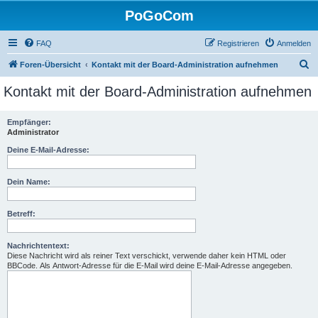
PoGoCom
FAQ
Registrieren
Anmelden
S
Foren-Übersicht
Kontakt mit der Board-Administration aufnehmen
u
Kontakt mit der Board-Administration aufnehmen
c
h
Empfänger:
Administrator
e
Deine E-Mail-Adresse:
Dein Name:
Betreff:
Nachrichtentext:
Diese Nachricht wird als reiner Text verschickt, verwende daher kein HTML oder
BBCode. Als Antwort-Adresse für die E-Mail wird deine E-Mail-Adresse angegeben.