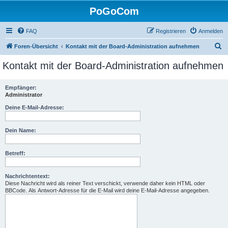
PoGoCom
FAQ
Registrieren
Anmelden
S
Foren-Übersicht
Kontakt mit der Board-Administration aufnehmen
u
Kontakt mit der Board-Administration aufnehmen
c
h
Empfänger:
Administrator
e
Deine E-Mail-Adresse:
Dein Name:
Betreff:
Nachrichtentext:
Diese Nachricht wird als reiner Text verschickt, verwende daher kein HTML oder
BBCode. Als Antwort-Adresse für die E-Mail wird deine E-Mail-Adresse angegeben.