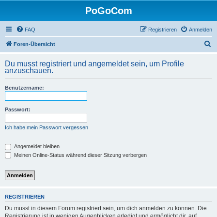
PoGoCom
FAQ
Registrieren
Anmelden
S
Foren-Übersicht
u
Du musst registriert und angemeldet sein, um Profile
c
anzuschauen.
h
Benutzername:
e
Passwort:
Ich habe mein Passwort vergessen
Angemeldet bleiben
Meinen Online-Status während dieser Sitzung verbergen
REGISTRIEREN
Du musst in diesem Forum registriert sein, um dich anmelden zu können. Die
Registrierung ist in wenigen Augenblicken erledigt und ermöglicht dir, auf