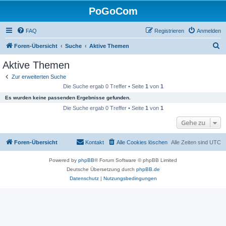
PoGoCom
FAQ
Registrieren
Anmelden
S
Foren-Übersicht
Suche
Aktive Themen
u
Aktive Themen
c
Zur erweiterten Suche
h
Die Suche ergab 0 Treffer • Seite
1
von
1
e
Es wurden keine passenden Ergebnisse gefunden.
Die Suche ergab 0 Treffer • Seite
1
von
1
Gehe zu
Foren-Übersicht
Kontakt
Alle Cookies löschen
Alle Zeiten sind
UTC
Powered by
phpBB
® Forum Software © phpBB Limited
Deutsche Übersetzung durch
phpBB.de
Datenschutz
|
Nutzungsbedingungen