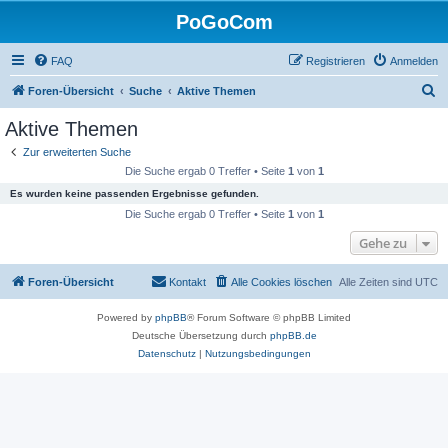
PoGoCom
FAQ
Registrieren
Anmelden
S
Foren-Übersicht
Suche
Aktive Themen
u
Aktive Themen
c
Zur erweiterten Suche
h
Die Suche ergab 0 Treffer • Seite
1
von
1
e
Es wurden keine passenden Ergebnisse gefunden.
Die Suche ergab 0 Treffer • Seite
1
von
1
Gehe zu
Foren-Übersicht
Kontakt
Alle Cookies löschen
Alle Zeiten sind
UTC
Powered by
phpBB
® Forum Software © phpBB Limited
Deutsche Übersetzung durch
phpBB.de
Datenschutz
|
Nutzungsbedingungen