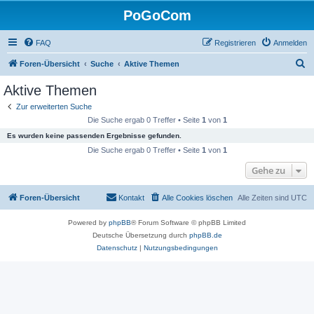
PoGoCom
FAQ
Registrieren
Anmelden
S
Foren-Übersicht
Suche
Aktive Themen
u
Aktive Themen
c
Zur erweiterten Suche
h
Die Suche ergab 0 Treffer • Seite
1
von
1
e
Es wurden keine passenden Ergebnisse gefunden.
Die Suche ergab 0 Treffer • Seite
1
von
1
Gehe zu
Foren-Übersicht
Kontakt
Alle Cookies löschen
Alle Zeiten sind
UTC
Powered by
phpBB
® Forum Software © phpBB Limited
Deutsche Übersetzung durch
phpBB.de
Datenschutz
|
Nutzungsbedingungen