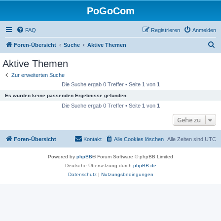
PoGoCom
FAQ
Registrieren
Anmelden
S
Foren-Übersicht
Suche
Aktive Themen
u
Aktive Themen
c
Zur erweiterten Suche
h
Die Suche ergab 0 Treffer • Seite
1
von
1
e
Es wurden keine passenden Ergebnisse gefunden.
Die Suche ergab 0 Treffer • Seite
1
von
1
Gehe zu
Foren-Übersicht
Kontakt
Alle Cookies löschen
Alle Zeiten sind
UTC
Powered by
phpBB
® Forum Software © phpBB Limited
Deutsche Übersetzung durch
phpBB.de
Datenschutz
|
Nutzungsbedingungen