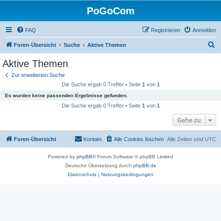
PoGoCom
FAQ
Registrieren
Anmelden
S
Foren-Übersicht
Suche
Aktive Themen
u
Aktive Themen
c
Zur erweiterten Suche
h
Die Suche ergab 0 Treffer • Seite
1
von
1
e
Es wurden keine passenden Ergebnisse gefunden.
Die Suche ergab 0 Treffer • Seite
1
von
1
Gehe zu
Foren-Übersicht
Kontakt
Alle Cookies löschen
Alle Zeiten sind
UTC
Powered by
phpBB
® Forum Software © phpBB Limited
Deutsche Übersetzung durch
phpBB.de
Datenschutz
|
Nutzungsbedingungen