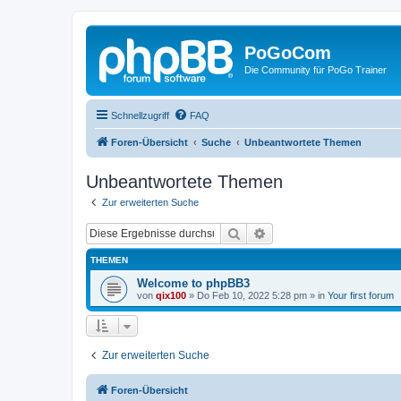
PoGoCom
Die Community für PoGo Trainer
Schnellzugriff
FAQ
Foren-Übersicht
Suche
Unbeantwortete Themen
Unbeantwortete Themen
Zur erweiterten Suche
Suche
Erweiterte Suche
THEMEN
Welcome to phpBB3
von
qix100
»
Do Feb 10, 2022 5:28 pm
» in
Your first forum
Zur erweiterten Suche
Foren-Übersicht