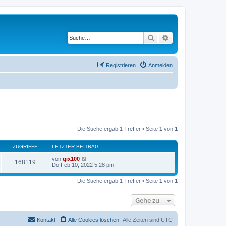
Suche
Erweiterte Suche
Registrieren
Anmelden
Die Suche ergab 1 Treffer • Seite
1
von
1
ZUGRIFFE
LETZTER BEITRAG
von
qix100
168119
Do Feb 10, 2022 5:28 pm
Die Suche ergab 1 Treffer • Seite
1
von
1
Gehe zu
Kontakt
Alle Cookies löschen
Alle Zeiten sind
UTC