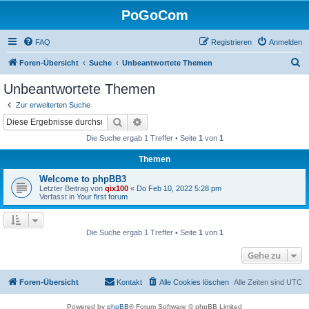
PoGoCom
FAQ
Registrieren
Anmelden
S
Foren-Übersicht
Suche
Unbeantwortete Themen
u
Unbeantwortete Themen
c
Zur erweiterten Suche
h
Suche
Erweiterte Suche
e
Die Suche ergab 1 Treffer • Seite
1
von
1
Themen
Welcome to phpBB3
Letzter Beitrag von
qix100
«
Do Feb 10, 2022 5:28 pm
Verfasst in
Your first forum
Die Suche ergab 1 Treffer • Seite
1
von
1
Gehe zu
Foren-Übersicht
Kontakt
Alle Cookies löschen
Alle Zeiten sind
UTC
Powered by
phpBB
® Forum Software © phpBB Limited