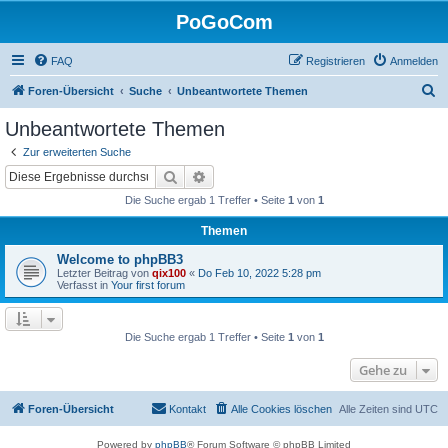
PoGoCom
FAQ
Registrieren
Anmelden
S
Foren-Übersicht
Suche
Unbeantwortete Themen
u
Unbeantwortete Themen
c
Zur erweiterten Suche
h
Suche
Erweiterte Suche
e
Die Suche ergab 1 Treffer • Seite
1
von
1
Themen
Welcome to phpBB3
Letzter Beitrag von
qix100
«
Do Feb 10, 2022 5:28 pm
Verfasst in
Your first forum
Die Suche ergab 1 Treffer • Seite
1
von
1
Gehe zu
Foren-Übersicht
Kontakt
Alle Cookies löschen
Alle Zeiten sind
UTC
Powered by
phpBB
® Forum Software © phpBB Limited