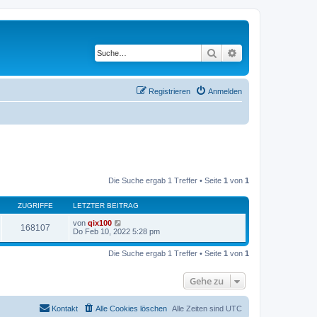
Suche
Erweiterte Suche
Registrieren
Anmelden
Die Suche ergab 1 Treffer • Seite
1
von
1
ZUGRIFFE
LETZTER BEITRAG
von
qix100
168107
Do Feb 10, 2022 5:28 pm
Die Suche ergab 1 Treffer • Seite
1
von
1
Gehe zu
Kontakt
Alle Cookies löschen
Alle Zeiten sind
UTC