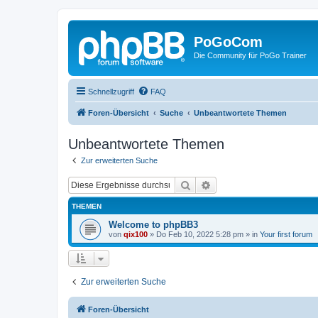
PoGoCom
Die Community für PoGo Trainer
Schnellzugriff
FAQ
Foren-Übersicht
Suche
Unbeantwortete Themen
Unbeantwortete Themen
Zur erweiterten Suche
Suche
Erweiterte Suche
THEMEN
Welcome to phpBB3
von
qix100
»
Do Feb 10, 2022 5:28 pm
» in
Your first forum
Zur erweiterten Suche
Foren-Übersicht