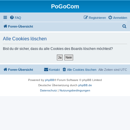
PoGoCom
FAQ
Registrieren
Anmelden
S
Foren-Übersicht
u
Alle Cookies löschen
c
h
Bist du dir sicher, dass du alle Cookies des Boards löschen möchtest?
e
Foren-Übersicht
Kontakt
Alle Cookies löschen
Alle Zeiten sind
UTC
Powered by
phpBB
® Forum Software © phpBB Limited
Deutsche Übersetzung durch
phpBB.de
Datenschutz
|
Nutzungsbedingungen