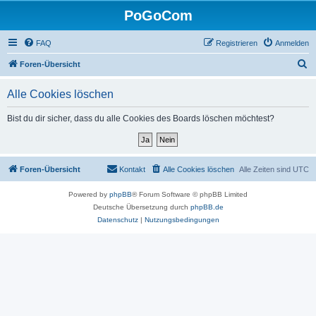
PoGoCom
FAQ
Registrieren
Anmelden
S
Foren-Übersicht
u
Alle Cookies löschen
c
h
Bist du dir sicher, dass du alle Cookies des Boards löschen möchtest?
e
Foren-Übersicht
Kontakt
Alle Cookies löschen
Alle Zeiten sind
UTC
Powered by
phpBB
® Forum Software © phpBB Limited
Deutsche Übersetzung durch
phpBB.de
Datenschutz
|
Nutzungsbedingungen