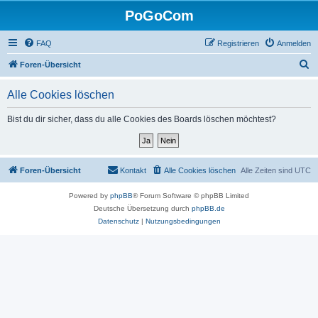
PoGoCom
FAQ
Registrieren
Anmelden
S
Foren-Übersicht
u
Alle Cookies löschen
c
h
Bist du dir sicher, dass du alle Cookies des Boards löschen möchtest?
e
Foren-Übersicht
Kontakt
Alle Cookies löschen
Alle Zeiten sind
UTC
Powered by
phpBB
® Forum Software © phpBB Limited
Deutsche Übersetzung durch
phpBB.de
Datenschutz
|
Nutzungsbedingungen