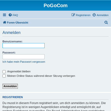
PoGoCom
FAQ
Registrieren
Anmelden
S
Foren-Übersicht
u
Anmelden
c
h
Benutzername:
e
Passwort:
Ich habe mein Passwort vergessen
Angemeldet bleiben
Meinen Online-Status während dieser Sitzung verbergen
REGISTRIEREN
Du musst in diesem Forum registriert sein, um dich anmelden zu können. Die
Registrierung ist in wenigen Augenblicken erledigt und ermöglicht dir, auf
weitere Funktionen zuzugreifen. Die Board-Administration kann registrierten