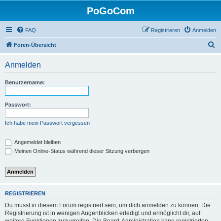
PoGoCom
FAQ
Registrieren
Anmelden
S
Foren-Übersicht
u
Anmelden
c
h
Benutzername:
e
Passwort:
Ich habe mein Passwort vergessen
Angemeldet bleiben
Meinen Online-Status während dieser Sitzung verbergen
REGISTRIEREN
Du musst in diesem Forum registriert sein, um dich anmelden zu können. Die
Registrierung ist in wenigen Augenblicken erledigt und ermöglicht dir, auf
weitere Funktionen zuzugreifen. Die Board-Administration kann registrierten