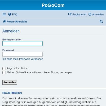
PoGoCom
FAQ
Registrieren
Anmelden
S
Foren-Übersicht
u
Anmelden
c
h
Benutzername:
e
Passwort:
Ich habe mein Passwort vergessen
Angemeldet bleiben
Meinen Online-Status während dieser Sitzung verbergen
REGISTRIEREN
Du musst in diesem Forum registriert sein, um dich anmelden zu können. Die
Registrierung ist in wenigen Augenblicken erledigt und ermöglicht dir, auf
weitere Funktionen zuzugreifen. Die Board-Administration kann registrierten