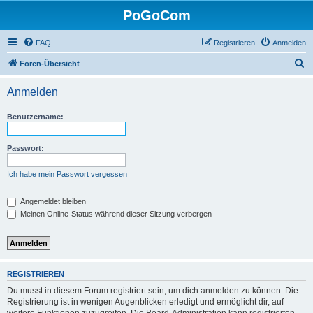
PoGoCom
FAQ
Registrieren
Anmelden
S
Foren-Übersicht
u
Anmelden
c
h
Benutzername:
e
Passwort:
Ich habe mein Passwort vergessen
Angemeldet bleiben
Meinen Online-Status während dieser Sitzung verbergen
REGISTRIEREN
Du musst in diesem Forum registriert sein, um dich anmelden zu können. Die
Registrierung ist in wenigen Augenblicken erledigt und ermöglicht dir, auf
weitere Funktionen zuzugreifen. Die Board-Administration kann registrierten