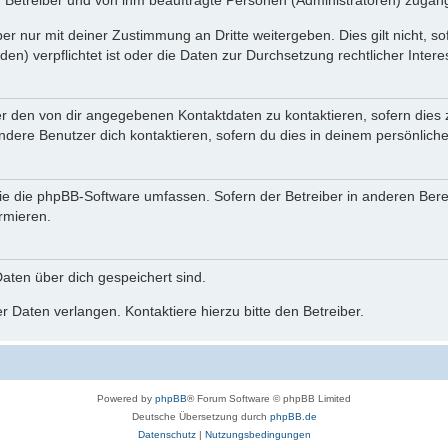
n Betreiber und von ihm beauftragte Personen (Administratoren) zugäng
r nur mit deiner Zustimmung an Dritte weitergeben. Dies gilt nicht, s
n) verpflichtet ist oder die Daten zur Durchsetzung rechtlicher Interes
er den von dir angegebenen Kontaktdaten zu kontaktieren, sofern dies 
andere Benutzer dich kontaktieren, sofern du dies in deinem persönliche
, die die phpBB-Software umfassen. Sofern der Betreiber in anderen Be
ormieren.
 Daten über dich gespeichert sind.
 Daten verlangen. Kontaktiere hierzu bitte den Betreiber.
Powered by
phpBB
® Forum Software © phpBB Limited
Deutsche Übersetzung durch
phpBB.de
Datenschutz
|
Nutzungsbedingungen