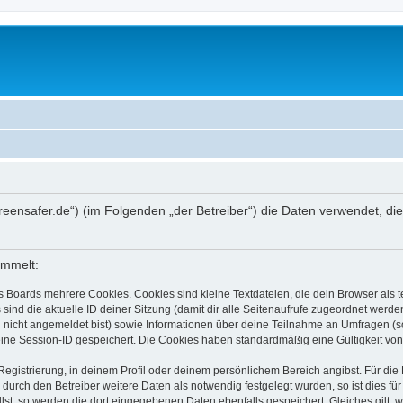
/screensafer.de“) (im Folgenden „der Betreiber“) die Daten verwendet,
ammelt:
s Boards mehrere Cookies. Cookies sind kleine Textdateien, die dein Browser als
 sind die aktuelle ID deiner Sitzung (damit dir alle Seitenaufrufe zugeordnet werd
u nicht angemeldet bist) sowie Informationen über deine Teilnahme an Umfragen (s
eine Session-ID gespeichert. Die Cookies haben standardmäßig eine Gültigkeit von 
Registrierung, in deinem Profil oder deinem persönlichem Bereich angibst. Für di
rch den Betreiber weitere Daten als notwendig festgelegt wurden, so ist dies für 
llst, so werden die dort eingegebenen Daten ebenfalls gespeichert. Gleiches gilt, 