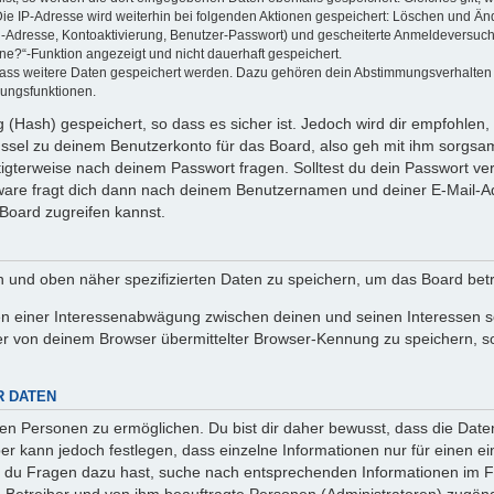
Die IP-Adresse wird weiterhin bei folgenden Aktionen gespeichert: Löschen und Än
l-Adresse, Kontoaktivierung, Benutzer-Passwort) und gescheiterte Anmeldeversuch
ine?“-Funktion angezeigt und nicht dauerhaft gespeichert.
 dass weitere Daten gespeichert werden. Dazu gehören dein Abstimmungsverhalten
gungsfunktionen.
(Hash) gespeichert, so dass es sicher ist. Jedoch wird dir empfohlen, 
ssel zu deinem Benutzerkonto für das Board, also geh mit ihm sorgsam
htigterweise nach deinem Passwort fragen. Solltest du dein Passwort v
are fragt dich dann nach deinem Benutzernamen und deiner E-Mail-Ad
Board zugreifen kannst.
en und oben näher spezifizierten Daten zu speichern, um das Board bet
en einer Interessenabwägung zwischen deinen und seinen Interessen sow
r von deinem Browser übermittelter Browser-Kennung zu speichern, so
R DATEN
n Personen zu ermöglichen. Du bist dir daher bewusst, dass die Daten d
ber kann jedoch festlegen, dass einzelne Informationen nur für einen ei
n du Fragen dazu hast, suche nach entsprechenden Informationen im Fo