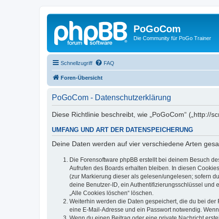
PoGoCom
Die Community für PoGo Trainer
Schnellzugriff
FAQ
Foren-Übersicht
PoGoCom - Datenschutzerklärung
Diese Richtlinie beschreibt, wie „PoGoCom“ („http:/
UMFANG UND ART DER DATENSPEICHERUNG
Deine Daten werden auf vier verschiedene Arten ges
Die Forensoftware phpBB erstellt bei deinem Besuch de
Aufrufen des Boards erhalten bleiben. In diesen Cookies
(zur Markierung dieser als gelesen/ungelesen; sofern d
deine Benutzer-ID, ein Authentifizierungsschlüssel und 
„Alle Cookies löschen“ löschen.
Weiterhin werden die Daten gespeichert, die du bei der 
eine E-Mail-Adresse und ein Passwort notwendig. Wenn du
Wenn du einen Beitrag oder eine private Nachricht erste