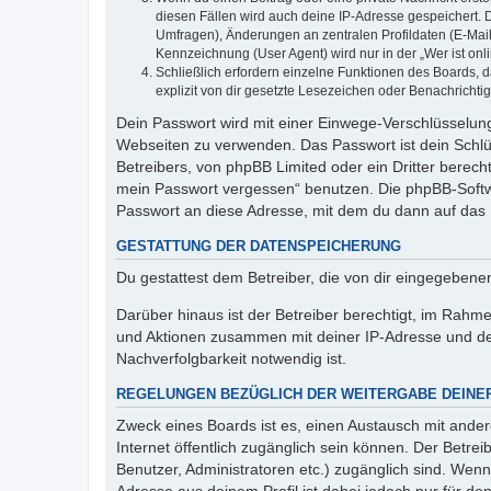
diesen Fällen wird auch deine IP-Adresse gespeichert. 
Umfragen), Änderungen an zentralen Profildaten (E-Mai
Kennzeichnung (User Agent) wird nur in der „Wer ist onl
Schließlich erfordern einzelne Funktionen des Boards,
explizit von dir gesetzte Lesezeichen oder Benachrichti
Dein Passwort wird mit einer Einwege-Verschlüsselung 
Webseiten zu verwenden. Das Passwort ist dein Schlü
Betreibers, von phpBB Limited oder ein Dritter berec
mein Passwort vergessen“ benutzen. Die phpBB-Softw
Passwort an diese Adresse, mit dem du dann auf das 
GESTATTUNG DER DATENSPEICHERUNG
Du gestattest dem Betreiber, die von dir eingegeben
Darüber hinaus ist der Betreiber berechtigt, im Rahm
und Aktionen zusammen mit deiner IP-Adresse und de
Nachverfolgbarkeit notwendig ist.
REGELUNGEN BEZÜGLICH DER WEITERGABE DEINE
Zweck eines Boards ist es, einen Austausch mit andere
Internet öffentlich zugänglich sein können. Der Betrei
Benutzer, Administratoren etc.) zugänglich sind. Wen