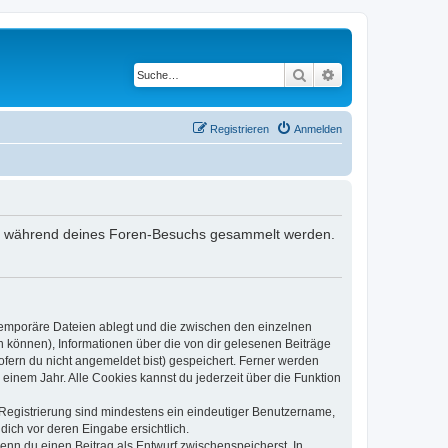
Suche
Erweiterte Suche
Registrieren
Anmelden
 die während deines Foren-Besuchs gesammelt werden.
 temporäre Dateien ablegt und die zwischen den einzelnen
en können), Informationen über die von dir gelesenen Beiträge
ofern du nicht angemeldet bist) gespeichert. Ferner werden
einem Jahr. Alle Cookies kannst du jederzeit über die Funktion
e Registrierung sind mindestens ein eindeutiger Benutzername,
dich vor deren Eingabe ersichtlich.
wenn du einen Beitrag als Entwurf zwischenspeicherst. In