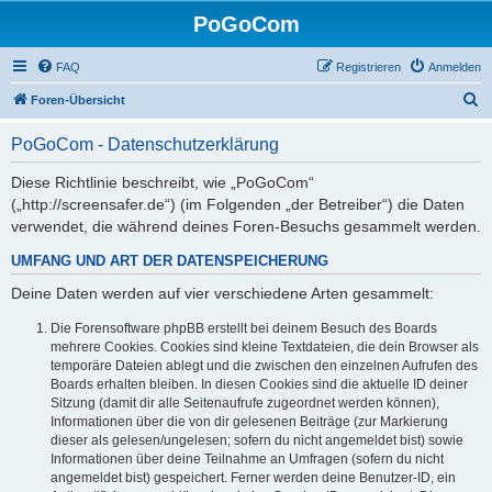
PoGoCom
FAQ
Registrieren
Anmelden
S
Foren-Übersicht
u
PoGoCom - Datenschutzerklärung
c
h
Diese Richtlinie beschreibt, wie „PoGoCom“
(„http://screensafer.de“) (im Folgenden „der Betreiber“) die Daten
e
verwendet, die während deines Foren-Besuchs gesammelt werden.
UMFANG UND ART DER DATENSPEICHERUNG
Deine Daten werden auf vier verschiedene Arten gesammelt:
Die Forensoftware phpBB erstellt bei deinem Besuch des Boards
mehrere Cookies. Cookies sind kleine Textdateien, die dein Browser als
temporäre Dateien ablegt und die zwischen den einzelnen Aufrufen des
Boards erhalten bleiben. In diesen Cookies sind die aktuelle ID deiner
Sitzung (damit dir alle Seitenaufrufe zugeordnet werden können),
Informationen über die von dir gelesenen Beiträge (zur Markierung
dieser als gelesen/ungelesen; sofern du nicht angemeldet bist) sowie
Informationen über deine Teilnahme an Umfragen (sofern du nicht
angemeldet bist) gespeichert. Ferner werden deine Benutzer-ID, ein