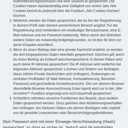
Authentifizierungsschlüssel und eine Session-ID gespeichert. Die
Cookies haben standardmäßig eine Gültigkeit von einem Jahr. Alle
Cookies kannst du jederzeit über die Funktion „Alle Cookies löschen“
löschen.
Weiterhin werden die Daten gespeichert, die du bei der Registrierung,
in deinem Profil oder deinem persönlichem Bereich angibst. Für die
Registrierung sind mindestens ein eindeutiger Benutzername, eine E-
Mail-Adresse und ein Passwort notwendig. Wenn durch den Betreiber
weitere Daten als notwendig festgelegt wurden, so ist dies für dich vor
deren Eingabe ersichtlich.
Wenn du einen Beitrag oder eine private Nachricht erstellst, so werden
die dort eingegebenen Daten ebenfalls gespeichert. Gleiches gilt, wenn
du einen Beitrag als Entwurf zwischenspeicherst. In diesen Fällen wird
auch deine IP-Adresse gespeichert. Die IP-Adresse wird weiterhin bei
folgenden Aktionen gespeichert: Löschen und Ändern von Beiträgen
(dazu zählen Private Nachrichten und Umfragen), Änderungen an
zentralen Profildaten (E-Mail-Adresse, Kontoaktivierung, Benutzer-
Passwort) und gescheiterte Anmeldeversuche. Die von deinem Browser
übermittelte Browser-Kennzeichnung (User Agent) wird nur in der „Wer
ist online?“-Funktion angezeigt und nicht dauerhaft gespeichert.
Schließlich erfordern einzelne Funktionen des Boards, dass weitere
Daten gespeichert werden. Dazu gehören dein Abstimmungsverhalten
bei Umfragen, der Gelesen-Status von deinen Beiträgen oder explizit
von dir gesetzte Lesezeichen oder Benachrichtigungsfunktionen.
Dein Passwort wird mit einer Einwege-Verschlüsselung (Hash)
gespeichert, so dass es sicher ist. Jedoch wird dir empfohlen,