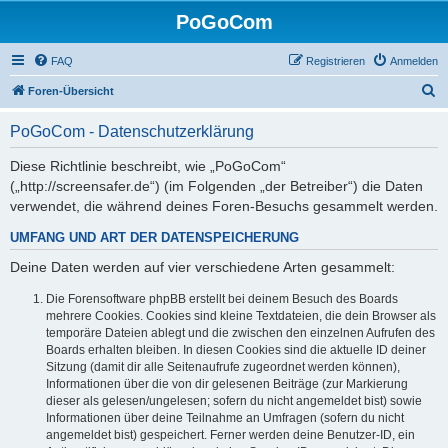
PoGoCom
FAQ
Registrieren
Anmelden
S
Foren-Übersicht
u
PoGoCom - Datenschutzerklärung
c
h
Diese Richtlinie beschreibt, wie „PoGoCom“
(„http://screensafer.de“) (im Folgenden „der Betreiber“) die Daten
e
verwendet, die während deines Foren-Besuchs gesammelt werden.
UMFANG UND ART DER DATENSPEICHERUNG
Deine Daten werden auf vier verschiedene Arten gesammelt:
Die Forensoftware phpBB erstellt bei deinem Besuch des Boards
mehrere Cookies. Cookies sind kleine Textdateien, die dein Browser als
temporäre Dateien ablegt und die zwischen den einzelnen Aufrufen des
Boards erhalten bleiben. In diesen Cookies sind die aktuelle ID deiner
Sitzung (damit dir alle Seitenaufrufe zugeordnet werden können),
Informationen über die von dir gelesenen Beiträge (zur Markierung
dieser als gelesen/ungelesen; sofern du nicht angemeldet bist) sowie
Informationen über deine Teilnahme an Umfragen (sofern du nicht
angemeldet bist) gespeichert. Ferner werden deine Benutzer-ID, ein