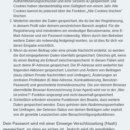
Authentifizierungsschlüssel und eine Session-ID gespeichert. Die
Cookies haben standardmäßig eine Gültigkeit von einem Jahr. Alle
Cookies kannst du jederzeit über die Funktion „Alle Cookies löschen“
löschen.
Weiterhin werden die Daten gespeichert, die du bei der Registrierung,
in deinem Profil oder deinem persönlichem Bereich angibst. Für die
Registrierung sind mindestens ein eindeutiger Benutzername, eine E-
Mail-Adresse und ein Passwort notwendig. Wenn durch den Betreiber
weitere Daten als notwendig festgelegt wurden, so ist dies für dich vor
deren Eingabe ersichtlich.
Wenn du einen Beitrag oder eine private Nachricht erstellst, so werden
die dort eingegebenen Daten ebenfalls gespeichert. Gleiches gilt, wenn
du einen Beitrag als Entwurf zwischenspeicherst. In diesen Fällen wird
auch deine IP-Adresse gespeichert. Die IP-Adresse wird weiterhin bei
folgenden Aktionen gespeichert: Löschen und Ändern von Beiträgen
(dazu zählen Private Nachrichten und Umfragen), Änderungen an
zentralen Profildaten (E-Mail-Adresse, Kontoaktivierung, Benutzer-
Passwort) und gescheiterte Anmeldeversuche. Die von deinem Browser
übermittelte Browser-Kennzeichnung (User Agent) wird nur in der „Wer
ist online?“-Funktion angezeigt und nicht dauerhaft gespeichert.
Schließlich erfordern einzelne Funktionen des Boards, dass weitere
Daten gespeichert werden. Dazu gehören dein Abstimmungsverhalten
bei Umfragen, der Gelesen-Status von deinen Beiträgen oder explizit
von dir gesetzte Lesezeichen oder Benachrichtigungsfunktionen.
Dein Passwort wird mit einer Einwege-Verschlüsselung (Hash)
gespeichert, so dass es sicher ist. Jedoch wird dir empfohlen,