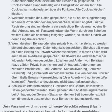
Authentifizierungsschlüssel und eine Session-ID gespeichert. Die
Cookies haben standardmäßig eine Gültigkeit von einem Jahr. Alle
Cookies kannst du jederzeit über die Funktion „Alle Cookies löschen“
löschen.
Weiterhin werden die Daten gespeichert, die du bei der Registrierung,
in deinem Profil oder deinem persönlichem Bereich angibst. Für die
Registrierung sind mindestens ein eindeutiger Benutzername, eine E-
Mail-Adresse und ein Passwort notwendig. Wenn durch den Betreiber
weitere Daten als notwendig festgelegt wurden, so ist dies für dich vor
deren Eingabe ersichtlich.
Wenn du einen Beitrag oder eine private Nachricht erstellst, so werden
die dort eingegebenen Daten ebenfalls gespeichert. Gleiches gilt, wenn
du einen Beitrag als Entwurf zwischenspeicherst. In diesen Fällen wird
auch deine IP-Adresse gespeichert. Die IP-Adresse wird weiterhin bei
folgenden Aktionen gespeichert: Löschen und Ändern von Beiträgen
(dazu zählen Private Nachrichten und Umfragen), Änderungen an
zentralen Profildaten (E-Mail-Adresse, Kontoaktivierung, Benutzer-
Passwort) und gescheiterte Anmeldeversuche. Die von deinem Browser
übermittelte Browser-Kennzeichnung (User Agent) wird nur in der „Wer
ist online?“-Funktion angezeigt und nicht dauerhaft gespeichert.
Schließlich erfordern einzelne Funktionen des Boards, dass weitere
Daten gespeichert werden. Dazu gehören dein Abstimmungsverhalten
bei Umfragen, der Gelesen-Status von deinen Beiträgen oder explizit
von dir gesetzte Lesezeichen oder Benachrichtigungsfunktionen.
Dein Passwort wird mit einer Einwege-Verschlüsselung (Hash)
gespeichert, so dass es sicher ist. Jedoch wird dir empfohlen,