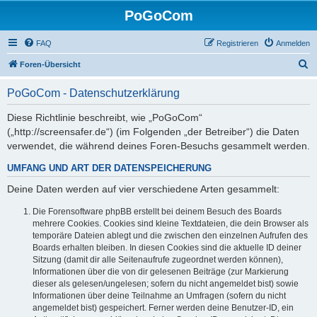
PoGoCom
FAQ
Registrieren
Anmelden
S
Foren-Übersicht
u
PoGoCom - Datenschutzerklärung
c
h
Diese Richtlinie beschreibt, wie „PoGoCom“
(„http://screensafer.de“) (im Folgenden „der Betreiber“) die Daten
e
verwendet, die während deines Foren-Besuchs gesammelt werden.
UMFANG UND ART DER DATENSPEICHERUNG
Deine Daten werden auf vier verschiedene Arten gesammelt:
Die Forensoftware phpBB erstellt bei deinem Besuch des Boards
mehrere Cookies. Cookies sind kleine Textdateien, die dein Browser als
temporäre Dateien ablegt und die zwischen den einzelnen Aufrufen des
Boards erhalten bleiben. In diesen Cookies sind die aktuelle ID deiner
Sitzung (damit dir alle Seitenaufrufe zugeordnet werden können),
Informationen über die von dir gelesenen Beiträge (zur Markierung
dieser als gelesen/ungelesen; sofern du nicht angemeldet bist) sowie
Informationen über deine Teilnahme an Umfragen (sofern du nicht
angemeldet bist) gespeichert. Ferner werden deine Benutzer-ID, ein