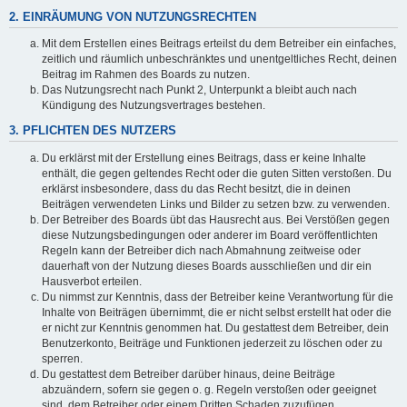
2. EINRÄUMUNG VON NUTZUNGSRECHTEN
Mit dem Erstellen eines Beitrags erteilst du dem Betreiber ein einfaches,
zeitlich und räumlich unbeschränktes und unentgeltliches Recht, deinen
Beitrag im Rahmen des Boards zu nutzen.
Das Nutzungsrecht nach Punkt 2, Unterpunkt a bleibt auch nach
Kündigung des Nutzungsvertrages bestehen.
3. PFLICHTEN DES NUTZERS
Du erklärst mit der Erstellung eines Beitrags, dass er keine Inhalte
enthält, die gegen geltendes Recht oder die guten Sitten verstoßen. Du
erklärst insbesondere, dass du das Recht besitzt, die in deinen
Beiträgen verwendeten Links und Bilder zu setzen bzw. zu verwenden.
Der Betreiber des Boards übt das Hausrecht aus. Bei Verstößen gegen
diese Nutzungsbedingungen oder anderer im Board veröffentlichten
Regeln kann der Betreiber dich nach Abmahnung zeitweise oder
dauerhaft von der Nutzung dieses Boards ausschließen und dir ein
Hausverbot erteilen.
Du nimmst zur Kenntnis, dass der Betreiber keine Verantwortung für die
Inhalte von Beiträgen übernimmt, die er nicht selbst erstellt hat oder die
er nicht zur Kenntnis genommen hat. Du gestattest dem Betreiber, dein
Benutzerkonto, Beiträge und Funktionen jederzeit zu löschen oder zu
sperren.
Du gestattest dem Betreiber darüber hinaus, deine Beiträge
abzuändern, sofern sie gegen o. g. Regeln verstoßen oder geeignet
sind, dem Betreiber oder einem Dritten Schaden zuzufügen.