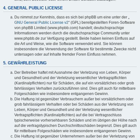
4. GENERAL PUBLIC LICENSE
Du nimmst zur Kenntnis, dass es sich bei phpBB um eine unter der „
GNU General Public License v2
“ (GPL) bereitgestellten Foren-Software
von phpBB Limited (www.phpbb.com) handelt; deutschsprachige
Informationen werden durch die deutschsprachige Community unter
www.phpbb.de zur Verfügung gestellt. Beide haben keinen Einfluss auf
die Art und Weise, wie die Software verwendet wird. Sie können
insbesondere die Verwendung der Software für bestimmte Zwecke nicht
untersagen oder auf Inhalte fremder Foren Einfluss nehmen.
5. GEWÄHRLEISTUNG
Der Betreiber haftet mit Ausnahme der Verletzung von Leben, Körper
und Gesundheit und der Verletzung wesentlicher Vertragspflichten
(Kardinalpflichten) nur für Schäden, die auf ein vorsätzliches oder grob
fahrlässiges Verhalten zurückzuführen sind. Dies gilt auch für mittelbare
Folgeschäden wie insbesondere entgangenen Gewinn.
Die Haftung ist gegenüber Verbrauchern außer bei vorsätzlichem oder
grob fahrlässigem Verhalten oder bei Schäden aus der Verletzung von
Leben, Körper und Gesundheit und der Verletzung wesentlicher
Vertragspflichten (Kardinalpflichten) auf die bei Vertragsschluss
typischerweise vorhersehbaren Schäden und im übrigen der Höhe nach
auf die vertragstypischen Durchschnittsschäden begrenzt. Dies gilt auch
für mittelbare Folgeschäden wie insbesondere entgangenen Gewinn.
Die Haftung ist gegenüber Unternehmern außer bei der Verletzung von