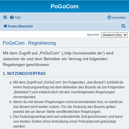
PoGoCom
FAQ
Anmelden
S
Foren-Übersicht
u
Sprache:
c
PoGoCom - Registrierung
h
Mit dem Zugriff auf „PoGoCom“ („http://screensafer.de“) wird
e
zwischen dir und dem Betreiber ein Vertrag mit folgenden
Regelungen geschlossen:
1. NUTZUNGSVERTRAG
Mit dem Zugriff auf „PoGoCom“ (im Folgenden „das Board“) schließt du
einen Nutzungsvertrag mit dem Betreiber des Boards ab (im Folgenden
„Betreiber“) und erklärst dich mit den nachfolgenden Regelungen
einverstanden.
Wenn du mit diesen Regelungen nicht einverstanden bist, so darfst du
das Board nicht weiter nutzen. Für die Nutzung des Boards gelten
jeweils die an dieser Stelle veröffentlichten Regelungen.
Der Nutzungsvertrag wird auf unbestimmte Zeit geschlossen und kann
von beiden Seiten ohne Einhaltung einer Frist jederzeit gekündigt
werden.