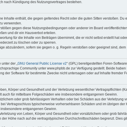
auch nach Kündigung des Nutzungsvertrages bestehen.
ine Inhalte enthält, die gegen geltendes Recht oder die guten Sitten verstoßen. Du 
 zu verwenden.
erstößen gegen diese Nutzungsbedingungen oder anderer im Board veröffentlichte
ßen und dir ein Hausverbot erteilen.
ortung für die Inhalte von Beiträgen übernimmt, die er nicht selbst erstellt hat od
jederzeit zu löschen oder zu sperren.
räge abzuändern, sofern sie gegen o. g. Regeln verstoßen oder geeignet sind, dem
 unter der „
GNU General Public License v2
“ (GPL) bereitgestellten Foren-Softwa
chsprachige Community unter www.phpbb.de zur Verfügung gestellt. Beide haben ke
g der Software für bestimmte Zwecke nicht untersagen oder auf Inhalte fremder F
ben, Körper und Gesundheit und der Verletzung wesentlicher Vertragspflichten (Kard
gilt auch für mittelbare Folgeschäden wie insbesondere entgangenen Gewinn.
ätzlichem oder grob fahrlässigem Verhalten oder bei Schäden aus der Verletzung 
 die bei Vertragsschluss typischerweise vorhersehbaren Schäden und im übrigen de
wie insbesondere entgangenen Gewinn.
erletzung von Leben, Körper und Gesundheit oder vorsätzlichem oder grob fahrläs
der Höhe nach auf die vertragstypischen Durchschnittsschäden begrenzt. Dies gi