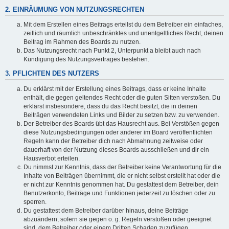
2. EINRÄUMUNG VON NUTZUNGSRECHTEN
Mit dem Erstellen eines Beitrags erteilst du dem Betreiber ein einfaches,
zeitlich und räumlich unbeschränktes und unentgeltliches Recht, deinen
Beitrag im Rahmen des Boards zu nutzen.
Das Nutzungsrecht nach Punkt 2, Unterpunkt a bleibt auch nach
Kündigung des Nutzungsvertrages bestehen.
3. PFLICHTEN DES NUTZERS
Du erklärst mit der Erstellung eines Beitrags, dass er keine Inhalte
enthält, die gegen geltendes Recht oder die guten Sitten verstoßen. Du
erklärst insbesondere, dass du das Recht besitzt, die in deinen
Beiträgen verwendeten Links und Bilder zu setzen bzw. zu verwenden.
Der Betreiber des Boards übt das Hausrecht aus. Bei Verstößen gegen
diese Nutzungsbedingungen oder anderer im Board veröffentlichten
Regeln kann der Betreiber dich nach Abmahnung zeitweise oder
dauerhaft von der Nutzung dieses Boards ausschließen und dir ein
Hausverbot erteilen.
Du nimmst zur Kenntnis, dass der Betreiber keine Verantwortung für die
Inhalte von Beiträgen übernimmt, die er nicht selbst erstellt hat oder die
er nicht zur Kenntnis genommen hat. Du gestattest dem Betreiber, dein
Benutzerkonto, Beiträge und Funktionen jederzeit zu löschen oder zu
sperren.
Du gestattest dem Betreiber darüber hinaus, deine Beiträge
abzuändern, sofern sie gegen o. g. Regeln verstoßen oder geeignet
sind, dem Betreiber oder einem Dritten Schaden zuzufügen.