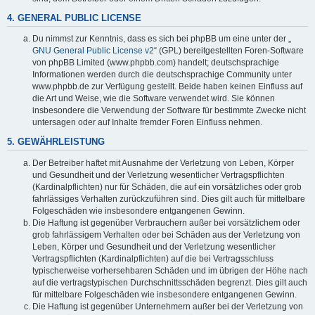
4. GENERAL PUBLIC LICENSE
Du nimmst zur Kenntnis, dass es sich bei phpBB um eine unter der „
GNU General Public License v2
“ (GPL) bereitgestellten Foren-Software
von phpBB Limited (www.phpbb.com) handelt; deutschsprachige
Informationen werden durch die deutschsprachige Community unter
www.phpbb.de zur Verfügung gestellt. Beide haben keinen Einfluss auf
die Art und Weise, wie die Software verwendet wird. Sie können
insbesondere die Verwendung der Software für bestimmte Zwecke nicht
untersagen oder auf Inhalte fremder Foren Einfluss nehmen.
5. GEWÄHRLEISTUNG
Der Betreiber haftet mit Ausnahme der Verletzung von Leben, Körper
und Gesundheit und der Verletzung wesentlicher Vertragspflichten
(Kardinalpflichten) nur für Schäden, die auf ein vorsätzliches oder grob
fahrlässiges Verhalten zurückzuführen sind. Dies gilt auch für mittelbare
Folgeschäden wie insbesondere entgangenen Gewinn.
Die Haftung ist gegenüber Verbrauchern außer bei vorsätzlichem oder
grob fahrlässigem Verhalten oder bei Schäden aus der Verletzung von
Leben, Körper und Gesundheit und der Verletzung wesentlicher
Vertragspflichten (Kardinalpflichten) auf die bei Vertragsschluss
typischerweise vorhersehbaren Schäden und im übrigen der Höhe nach
auf die vertragstypischen Durchschnittsschäden begrenzt. Dies gilt auch
für mittelbare Folgeschäden wie insbesondere entgangenen Gewinn.
Die Haftung ist gegenüber Unternehmern außer bei der Verletzung von