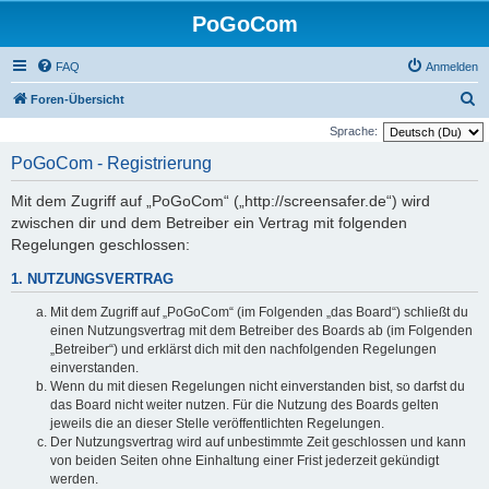
PoGoCom
FAQ
Anmelden
S
Foren-Übersicht
u
Sprache:
c
PoGoCom - Registrierung
h
Mit dem Zugriff auf „PoGoCom“ („http://screensafer.de“) wird
e
zwischen dir und dem Betreiber ein Vertrag mit folgenden
Regelungen geschlossen:
1. NUTZUNGSVERTRAG
Mit dem Zugriff auf „PoGoCom“ (im Folgenden „das Board“) schließt du
einen Nutzungsvertrag mit dem Betreiber des Boards ab (im Folgenden
„Betreiber“) und erklärst dich mit den nachfolgenden Regelungen
einverstanden.
Wenn du mit diesen Regelungen nicht einverstanden bist, so darfst du
das Board nicht weiter nutzen. Für die Nutzung des Boards gelten
jeweils die an dieser Stelle veröffentlichten Regelungen.
Der Nutzungsvertrag wird auf unbestimmte Zeit geschlossen und kann
von beiden Seiten ohne Einhaltung einer Frist jederzeit gekündigt
werden.