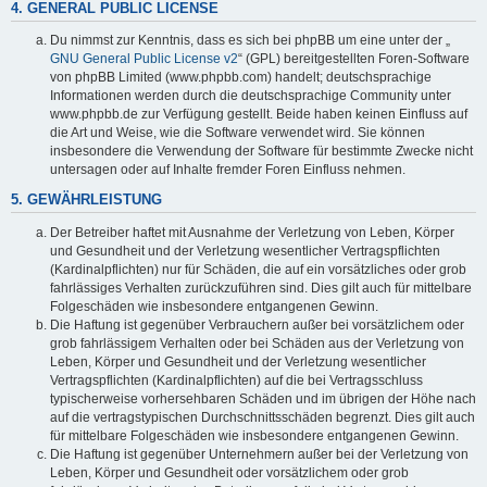
4. GENERAL PUBLIC LICENSE
Du nimmst zur Kenntnis, dass es sich bei phpBB um eine unter der „
GNU General Public License v2
“ (GPL) bereitgestellten Foren-Software
von phpBB Limited (www.phpbb.com) handelt; deutschsprachige
Informationen werden durch die deutschsprachige Community unter
www.phpbb.de zur Verfügung gestellt. Beide haben keinen Einfluss auf
die Art und Weise, wie die Software verwendet wird. Sie können
insbesondere die Verwendung der Software für bestimmte Zwecke nicht
untersagen oder auf Inhalte fremder Foren Einfluss nehmen.
5. GEWÄHRLEISTUNG
Der Betreiber haftet mit Ausnahme der Verletzung von Leben, Körper
und Gesundheit und der Verletzung wesentlicher Vertragspflichten
(Kardinalpflichten) nur für Schäden, die auf ein vorsätzliches oder grob
fahrlässiges Verhalten zurückzuführen sind. Dies gilt auch für mittelbare
Folgeschäden wie insbesondere entgangenen Gewinn.
Die Haftung ist gegenüber Verbrauchern außer bei vorsätzlichem oder
grob fahrlässigem Verhalten oder bei Schäden aus der Verletzung von
Leben, Körper und Gesundheit und der Verletzung wesentlicher
Vertragspflichten (Kardinalpflichten) auf die bei Vertragsschluss
typischerweise vorhersehbaren Schäden und im übrigen der Höhe nach
auf die vertragstypischen Durchschnittsschäden begrenzt. Dies gilt auch
für mittelbare Folgeschäden wie insbesondere entgangenen Gewinn.
Die Haftung ist gegenüber Unternehmern außer bei der Verletzung von
Leben, Körper und Gesundheit oder vorsätzlichem oder grob