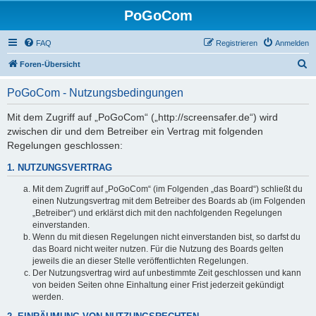
PoGoCom
FAQ
Registrieren
Anmelden
S
Foren-Übersicht
u
PoGoCom - Nutzungsbedingungen
c
h
Mit dem Zugriff auf „PoGoCom“ („http://screensafer.de“) wird
zwischen dir und dem Betreiber ein Vertrag mit folgenden
e
Regelungen geschlossen:
1. NUTZUNGSVERTRAG
Mit dem Zugriff auf „PoGoCom“ (im Folgenden „das Board“) schließt du
einen Nutzungsvertrag mit dem Betreiber des Boards ab (im Folgenden
„Betreiber“) und erklärst dich mit den nachfolgenden Regelungen
einverstanden.
Wenn du mit diesen Regelungen nicht einverstanden bist, so darfst du
das Board nicht weiter nutzen. Für die Nutzung des Boards gelten
jeweils die an dieser Stelle veröffentlichten Regelungen.
Der Nutzungsvertrag wird auf unbestimmte Zeit geschlossen und kann
von beiden Seiten ohne Einhaltung einer Frist jederzeit gekündigt
werden.