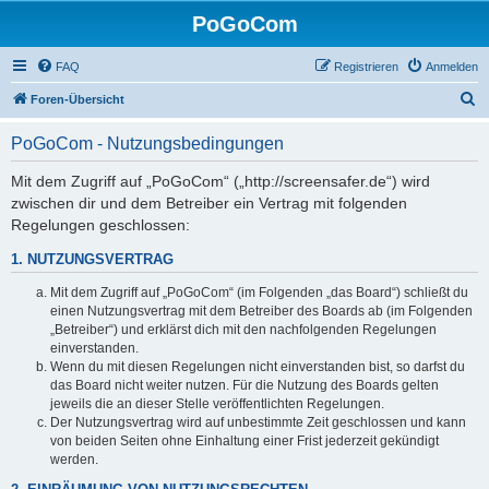
PoGoCom
FAQ
Registrieren
Anmelden
S
Foren-Übersicht
u
PoGoCom - Nutzungsbedingungen
c
h
Mit dem Zugriff auf „PoGoCom“ („http://screensafer.de“) wird
zwischen dir und dem Betreiber ein Vertrag mit folgenden
e
Regelungen geschlossen:
1. NUTZUNGSVERTRAG
Mit dem Zugriff auf „PoGoCom“ (im Folgenden „das Board“) schließt du
einen Nutzungsvertrag mit dem Betreiber des Boards ab (im Folgenden
„Betreiber“) und erklärst dich mit den nachfolgenden Regelungen
einverstanden.
Wenn du mit diesen Regelungen nicht einverstanden bist, so darfst du
das Board nicht weiter nutzen. Für die Nutzung des Boards gelten
jeweils die an dieser Stelle veröffentlichten Regelungen.
Der Nutzungsvertrag wird auf unbestimmte Zeit geschlossen und kann
von beiden Seiten ohne Einhaltung einer Frist jederzeit gekündigt
werden.