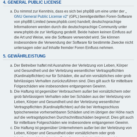
4. GENERAL PUBLIC LICENSE
Du nimmst zur Kenntnis, dass es sich bei phpBB um eine unter der „
GNU General Public License v2
“ (GPL) bereitgestellten Foren-Software
von phpBB Limited (www.phpbb.com) handelt; deutschsprachige
Informationen werden durch die deutschsprachige Community unter
www.phpbb.de zur Verfügung gestellt. Beide haben keinen Einfluss auf
die Art und Weise, wie die Software verwendet wird. Sie können
insbesondere die Verwendung der Software für bestimmte Zwecke nicht
untersagen oder auf Inhalte fremder Foren Einfluss nehmen.
5. GEWÄHRLEISTUNG
Der Betreiber haftet mit Ausnahme der Verletzung von Leben, Körper
und Gesundheit und der Verletzung wesentlicher Vertragspflichten
(Kardinalpflichten) nur für Schäden, die auf ein vorsätzliches oder grob
fahrlässiges Verhalten zurückzuführen sind. Dies gilt auch für mittelbare
Folgeschäden wie insbesondere entgangenen Gewinn.
Die Haftung ist gegenüber Verbrauchern außer bei vorsätzlichem oder
grob fahrlässigem Verhalten oder bei Schäden aus der Verletzung von
Leben, Körper und Gesundheit und der Verletzung wesentlicher
Vertragspflichten (Kardinalpflichten) auf die bei Vertragsschluss
typischerweise vorhersehbaren Schäden und im übrigen der Höhe nach
auf die vertragstypischen Durchschnittsschäden begrenzt. Dies gilt auch
für mittelbare Folgeschäden wie insbesondere entgangenen Gewinn.
Die Haftung ist gegenüber Unternehmern außer bei der Verletzung von
Leben, Körper und Gesundheit oder vorsätzlichem oder grob