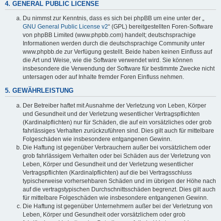
4. GENERAL PUBLIC LICENSE
Du nimmst zur Kenntnis, dass es sich bei phpBB um eine unter der „
GNU General Public License v2
“ (GPL) bereitgestellten Foren-Software
von phpBB Limited (www.phpbb.com) handelt; deutschsprachige
Informationen werden durch die deutschsprachige Community unter
www.phpbb.de zur Verfügung gestellt. Beide haben keinen Einfluss auf
die Art und Weise, wie die Software verwendet wird. Sie können
insbesondere die Verwendung der Software für bestimmte Zwecke nicht
untersagen oder auf Inhalte fremder Foren Einfluss nehmen.
5. GEWÄHRLEISTUNG
Der Betreiber haftet mit Ausnahme der Verletzung von Leben, Körper
und Gesundheit und der Verletzung wesentlicher Vertragspflichten
(Kardinalpflichten) nur für Schäden, die auf ein vorsätzliches oder grob
fahrlässiges Verhalten zurückzuführen sind. Dies gilt auch für mittelbare
Folgeschäden wie insbesondere entgangenen Gewinn.
Die Haftung ist gegenüber Verbrauchern außer bei vorsätzlichem oder
grob fahrlässigem Verhalten oder bei Schäden aus der Verletzung von
Leben, Körper und Gesundheit und der Verletzung wesentlicher
Vertragspflichten (Kardinalpflichten) auf die bei Vertragsschluss
typischerweise vorhersehbaren Schäden und im übrigen der Höhe nach
auf die vertragstypischen Durchschnittsschäden begrenzt. Dies gilt auch
für mittelbare Folgeschäden wie insbesondere entgangenen Gewinn.
Die Haftung ist gegenüber Unternehmern außer bei der Verletzung von
Leben, Körper und Gesundheit oder vorsätzlichem oder grob