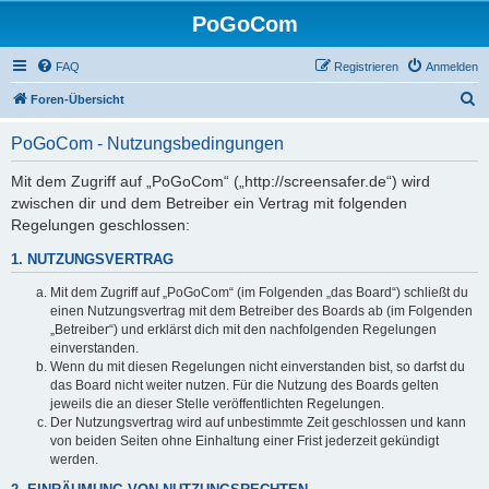
PoGoCom
FAQ
Registrieren
Anmelden
S
Foren-Übersicht
u
PoGoCom - Nutzungsbedingungen
c
h
Mit dem Zugriff auf „PoGoCom“ („http://screensafer.de“) wird
zwischen dir und dem Betreiber ein Vertrag mit folgenden
e
Regelungen geschlossen:
1. NUTZUNGSVERTRAG
Mit dem Zugriff auf „PoGoCom“ (im Folgenden „das Board“) schließt du
einen Nutzungsvertrag mit dem Betreiber des Boards ab (im Folgenden
„Betreiber“) und erklärst dich mit den nachfolgenden Regelungen
einverstanden.
Wenn du mit diesen Regelungen nicht einverstanden bist, so darfst du
das Board nicht weiter nutzen. Für die Nutzung des Boards gelten
jeweils die an dieser Stelle veröffentlichten Regelungen.
Der Nutzungsvertrag wird auf unbestimmte Zeit geschlossen und kann
von beiden Seiten ohne Einhaltung einer Frist jederzeit gekündigt
werden.