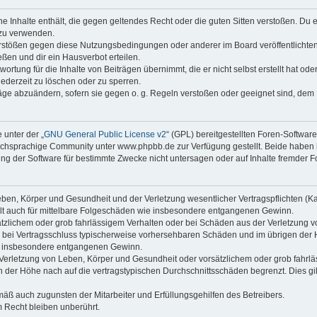
ine Inhalte enthält, die gegen geltendes Recht oder die guten Sitten verstoßen. Du 
 zu verwenden.
erstößen gegen diese Nutzungsbedingungen oder anderer im Board veröffentlichte
ßen und dir ein Hausverbot erteilen.
ortung für die Inhalte von Beiträgen übernimmt, die er nicht selbst erstellt hat od
jederzeit zu löschen oder zu sperren.
räge abzuändern, sofern sie gegen o. g. Regeln verstoßen oder geeignet sind, dem
 unter der „
GNU General Public License v2
“ (GPL) bereitgestellten Foren-Softwa
chsprachige Community unter www.phpbb.de zur Verfügung gestellt. Beide haben ke
g der Software für bestimmte Zwecke nicht untersagen oder auf Inhalte fremder F
ben, Körper und Gesundheit und der Verletzung wesentlicher Vertragspflichten (Kard
gilt auch für mittelbare Folgeschäden wie insbesondere entgangenen Gewinn.
ätzlichem oder grob fahrlässigem Verhalten oder bei Schäden aus der Verletzung 
 die bei Vertragsschluss typischerweise vorhersehbaren Schäden und im übrigen de
wie insbesondere entgangenen Gewinn.
erletzung von Leben, Körper und Gesundheit oder vorsätzlichem oder grob fahrläs
der Höhe nach auf die vertragstypischen Durchschnittsschäden begrenzt. Dies gi
mäß auch zugunsten der Mitarbeiter und Erfüllungsgehilfen des Betreibers.
 Recht bleiben unberührt.