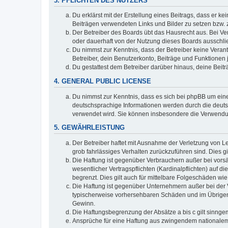
3. PFLICHTEN DES NUTZERS
Du erklärst mit der Erstellung eines Beitrags, dass er ke
Beiträgen verwendeten Links und Bilder zu setzen bzw.
Der Betreiber des Boards übt das Hausrecht aus. Bei V
oder dauerhaft von der Nutzung dieses Boards ausschlie
Du nimmst zur Kenntnis, dass der Betreiber keine Verantw
Betreiber, dein Benutzerkonto, Beiträge und Funktionen 
Du gestattest dem Betreiber darüber hinaus, deine Beit
4. GENERAL PUBLIC LICENSE
Du nimmst zur Kenntnis, dass es sich bei phpBB um eine
deutschsprachige Informationen werden durch die deuts
verwendet wird. Sie können insbesondere die Verwendun
5. GEWÄHRLEISTUNG
Der Betreiber haftet mit Ausnahme der Verletzung von Le
grob fahrlässiges Verhalten zurückzuführen sind. Dies 
Die Haftung ist gegenüber Verbrauchern außer bei vors
wesentlicher Vertragspflichten (Kardinalpflichten) auf
begrenzt. Dies gilt auch für mittelbare Folgeschäden 
Die Haftung ist gegenüber Unternehmern außer bei der V
typischerweise vorhersehbaren Schäden und im Übrigen 
Gewinn.
Die Haftungsbegrenzung der Absätze a bis c gilt sinnge
Ansprüche für eine Haftung aus zwingendem nationalem