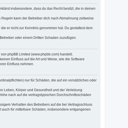
erklärst insbesondere, dass du das Recht besitzt, die in deinen
n Regeln kann der Betreiber dich nach Abmahnung zeitweise
er die er nicht zur Kenntnis genommen hat. Du gestattest dem
 Betreiber oder einem Dritten Schaden zuzufügen.
re von phpBB Limited (www.phpbb.com) handelt;
inen Einfluss auf die Art und Weise, wie die Software
oren Einfluss nehmen.
inalpflichten) nur für Schäden, die auf ein vorsätzliches oder
von Leben, Körper und Gesundheit und der Verletzung
r Höhe nach auf die vertragstypischen Durchschnittsschäden
sigem Verhalten des Betreibers auf die bei Vertragsschluss
lt auch für mittelbare Schäden, insbesondere entgangenen