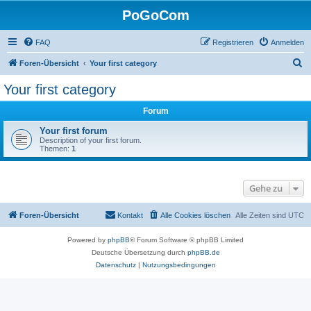
PoGoCom
FAQ
Registrieren
Anmelden
S
Foren-Übersicht
Your first category
u
Your first category
c
Forum
h
e
Your first forum
Description of your first forum.
Themen:
1
Gehe zu
Foren-Übersicht
Kontakt
Alle Cookies löschen
Alle Zeiten sind
UTC
Powered by
phpBB
® Forum Software © phpBB Limited
Deutsche Übersetzung durch
phpBB.de
Datenschutz
|
Nutzungsbedingungen