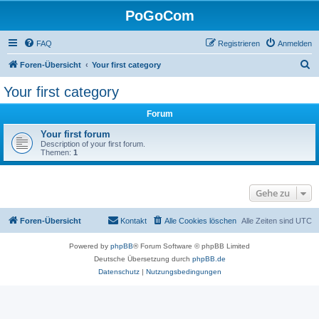
PoGoCom
FAQ
Registrieren
Anmelden
S
Foren-Übersicht
Your first category
u
Your first category
c
Forum
h
e
Your first forum
Description of your first forum.
Themen:
1
Gehe zu
Foren-Übersicht
Kontakt
Alle Cookies löschen
Alle Zeiten sind
UTC
Powered by
phpBB
® Forum Software © phpBB Limited
Deutsche Übersetzung durch
phpBB.de
Datenschutz
|
Nutzungsbedingungen