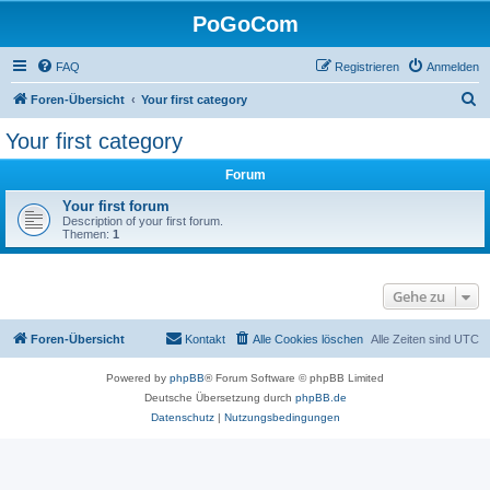
PoGoCom
FAQ
Registrieren
Anmelden
S
Foren-Übersicht
Your first category
u
Your first category
c
Forum
h
e
Your first forum
Description of your first forum.
Themen:
1
Gehe zu
Foren-Übersicht
Kontakt
Alle Cookies löschen
Alle Zeiten sind
UTC
Powered by
phpBB
® Forum Software © phpBB Limited
Deutsche Übersetzung durch
phpBB.de
Datenschutz
|
Nutzungsbedingungen